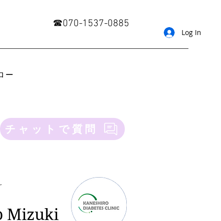
​☎︎070-1537-0885
Log In
ロー
チャットで質問
科
o Mizuki