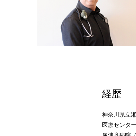
​経歴
神奈川県立
医療センタ
属浦舟病院