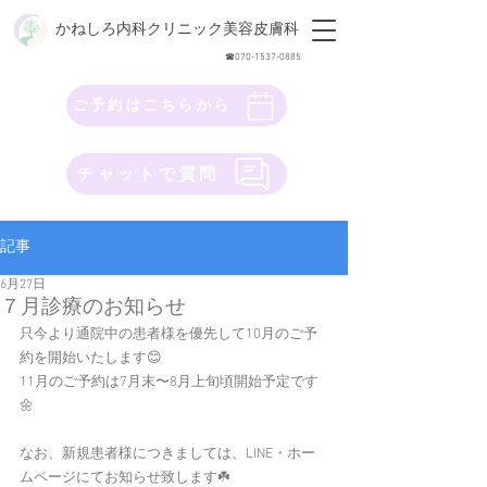
かねしろ内科クリニック美容皮膚科
​☎︎070-1537-0885
ご予約はこちらから
チャットで質問
記事
6月27日
７月診療のお知らせ
只今より通院中の患者様を優先して10月のご予
約を開始いたします😊 
11月のご予約は7月末〜8月上旬頃開始予定です
🌼
なお、新規患者様につきましては、LINE・ホー
ムページにてお知らせ致します☘️