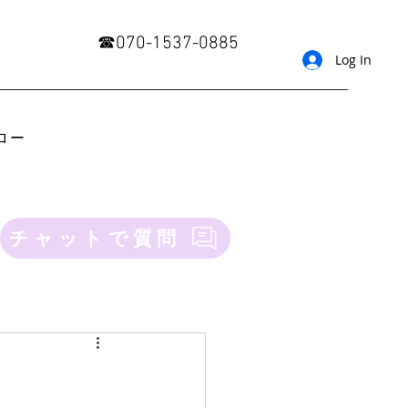
​☎︎070-1537-0885
Log In
ロー
チャットで質問